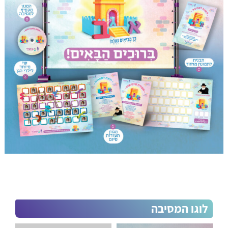
וביעור חמץ
אייר
ספירת העומר
ב' באייר – יום
הולדת הרבי
המהר"ש –
רבי שמואל
פסח שני
ימים לאומיים
ל"ג בעומר
סיון
חג השבועות
צידה לדרך
תמוז
ג בתמוז
י"ב בתמוז
לוגו המסיבה