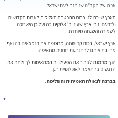
הרמבם
והקהילה
במשפחה
הרגשות
הלימודים –
ארצו של הקב"ה שניתנה לעם ישראל.
תוכנית הניגונים
פותחים שנה
שבט
במבצע
מסיבת חנוכה
תשפ"ה
שבוע הכנה
"משנה
תשפ"ה
חוגגים יום
הארץ שייכת לנו בכוח ההבטחה האלוקית לאבות הקדושים
לי' שבט
לנשמה"
הולדת
תשפ"ד
ולזרעם. זוהי ארץ שעיני ה' אלוקינו בה ועל כן היא זוכה
ט"ו בשבט
לשמירה והשגחה מיוחדת.
אדר
ז' אדר
ארץ ישראל, בכוח קדושתה, מרוממת את הנמצאים בה ואף
מגילת אסתר
מחייבת אותם להתנהגות רוחנית מתאימה.
מצוות פורים
ניסן
הנך מוזמנת לבחור את הפעילויות המתאימות לך ולתת את
ב' בניסן
י"א בניסן
הדגשים בהתאמה לאוכלוסיית הגן.
פסח
איסור חמץ
בברכה לגאולה האמיתית והשלימה.
מצה והכנתה
יציאת מצרים
ליל הסדר
לאמפי עולה
לרגל – פרקי
האזנה
בדיקת חמץ