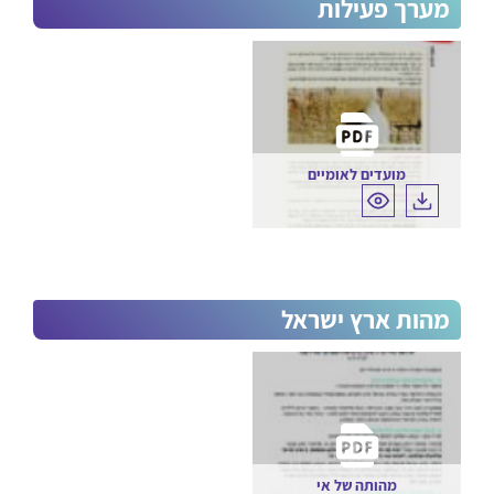
מערך פעילות
וביעור חמץ
אייר
ספירת העומר
ב' באייר – יום
הולדת הרבי
המהר"ש –
רבי שמואל
מועדים לאומיים
פסח שני
ימים לאומיים
ל"ג בעומר
סיון
חג השבועות
צידה לדרך
מהות ארץ ישראל
תמוז
ג בתמוז
י"ב בתמוז
מהותה של אי