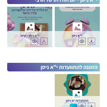
וביעור חמץ
אייר
ספירת העומר
ב' באייר – יום
הולדת הרבי
המהר"ש –
רבי שמואל
י"א ניסן
י"א ניסן – טיזר
פסח שני
ימים לאומיים
ל"ג בעומר
סיון
חג השבועות
צידה לדרך
הזמנה להתוועדות י"א ניסן
תמוז
ג בתמוז
י"ב בתמוז
התוועדות יא ניסן