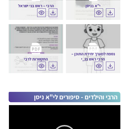
י"א בניסן
הרבי – ראש בני ישראל
נספח למערך יחידת התוכן –
הרבי ראש בנ_י
התקשרות לרבי
הרבי והילדים - סיפורים לי"א ניסן
נגן
וידאו