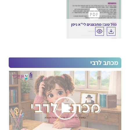
מזל טוב! מתכוננים לי"א ניסן
מכתב לרבי
נגן
וידאו