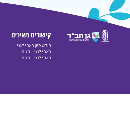
מצוות הסוכה,
אושפיזין
מסיימים שנה"ל תשפ"ד
ארבעת המינים
מסיבת סיום ה'תשפ"ה
שמחת תורה
מסיבת סיום ה'תשפ"ו
קישורים מאירים
חודש סיון באתי לגני
באתי לגני – תמוז
ז' אדר- יום הולדתו
ב' בניסן
באתי לגני – תמוז
ופטירתו של משה רבינו
י"א בניסן
פורים
חג הפסח
מגילת אסתר
איסור חמץ
מצוות פורים
מצה והכנתה
דוכני פורים
בדיקת חמץ וביעור
חמץ
יציאת מצרים
ליל הסדר
הורדה
לאמפי עולה לרגל –