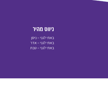
ניווט מהיר
באתי לגני – ניסן
באתי לגני – אדר
ספירת העומר
חג השבועות
ג בתמוז
באתי לגני – טבת
ב' באייר
מסיבת סיום ה'תשפ"ה
צידה לדרך
ימים לאומיים
י"ב בתמוז
פסח שני
ל"ג בעומר