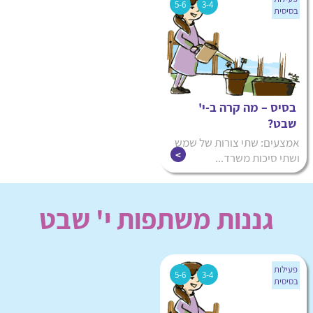
5-6
3-4
בסיסית
וביעור חמץ
אייר
ספירת העומר
ב' באייר – יום
הולדת הרבי
המהר"ש –
רבי שמואל
בסיס – מה קרה ב-י'
פסח שני
שבט?
ימים לאומיים
אמצעים: שתי צורות של שמש
ל"ג בעומר
ושתי סיכות משרד...
סיון
חג השבועות
צידה לדרך
תמוז
גננות משתפות י' שבט
ג בתמוז
י"ב בתמוז
פעילות
5-6
3-4
בסיסית
הורדה